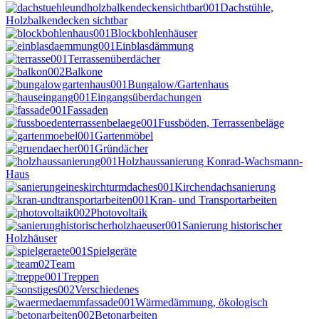
Dachstühle,
Holzbalkendecken sichtbar
Blockbohlenhäuser
Einblasdämmung
Terrassenüberdächer
Balkone
Bungalow/Gartenhaus
Eingangsüberdachungen
Fassaden
Fussböden, Terrassenbeläge
Gartenmöbel
Gründächer
Holzhaussanierung Konrad-Wachsmann-
Haus
Kirchendachsanierung
Kran- und Transportarbeiten
Photovoltaik
Sanierung historischer
Holzhäuser
Spielgeräte
Team
Treppen
Verschiedenes
Wärmedämmung, ökologisch
Betonarbeiten